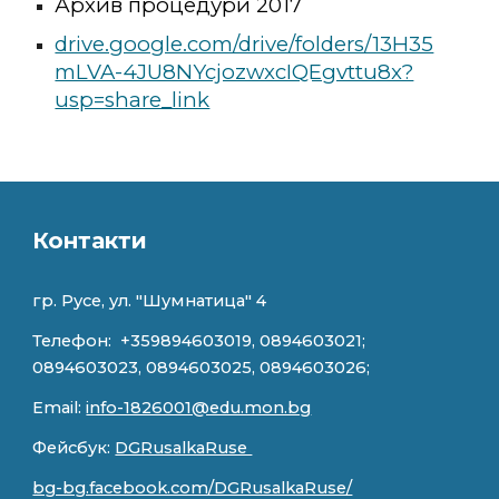
Архив процедури 201
7
drive.google.com/drive/folders/13H35
mLVA-4JU8NYcjozwxcIQEgvttu8x?
usp=share_link
Контакти
гр. Русе, ул. "
Шумнатица" 4
Телефон:
+359894603019, 0894603021;
0894603023, 0894603025, 0894603026;
Email:
info-1826001@edu.mon.bg
Фейсбук:
DGRusalkaRuse
bg-bg.facebook.com/DGRusalkaRuse/