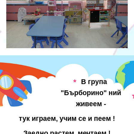
В група
"Бърборино" ний
живеем -
тук играем, учим се и пеем !
Заедно растем, мечтаем !