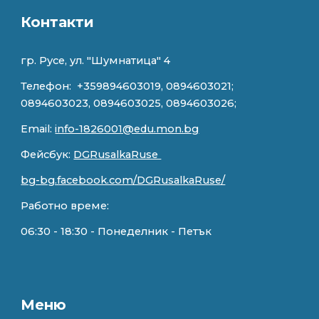
Контакти
гр. Русе, ул. "
Шумнатица" 4
Телефон:
+359894603019, 0894603021;
0894603023, 0894603025, 0894603026;
Email:
info-1826001@edu.mon.bg
Фейсбук:
DGRusalkaRuse
bg-bg.facebook.com/DGRusalkaRuse/
Работно време:
0
6
:
3
0 - 18:
3
0 - Понеделник - Петък
Меню