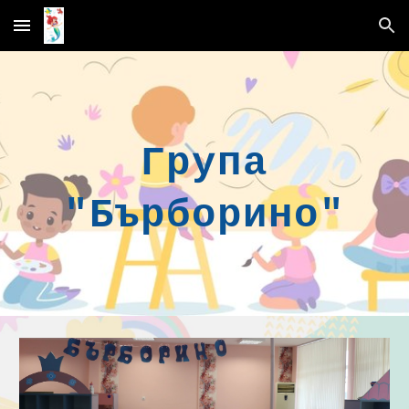
Skip to main content
Skip to navigation
Груп
a
"
Бърборино"