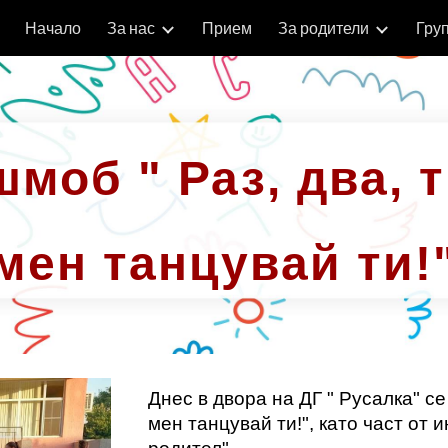
Начало
За нас
Прием
За родители
Гру
ip to main content
Skip to navigat
моб " Раз, два, т
мен танцувай ти!
Днес в двора на ДГ " Русалка" се
мен танцувай ти!", като част от