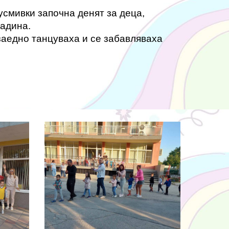
усмивки започна денят за деца,
радина.
заедно танцуваха и се забавляваха
.