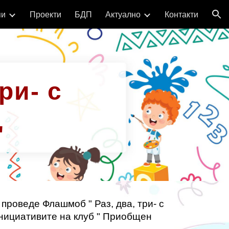
пи
Проекти
БДП
Актуално
Контакти
ion
ри- с
"
 проведе Флашмоб " Раз, два, три- с
 инициативите на клуб " Приобщен