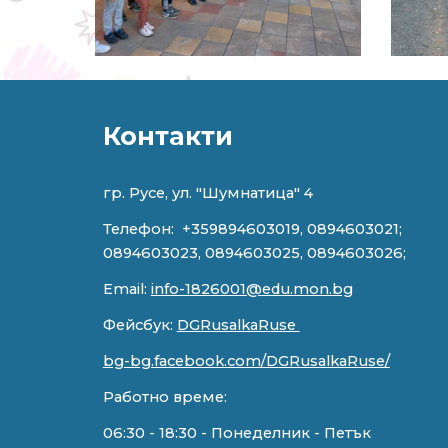
Контакти
гр. Русе, ул. "
Шумнатица" 4
Телефон:
+359894603019, 0894603021;
0894603023, 0894603025, 0894603026;
Email:
info-1826001@edu.mon.bg
Фейсбук:
DGRusalkaRuse
bg-bg.facebook.com/DGRusalkaRuse/
Работно време:
0
6
:
3
0 - 18:
3
0 - Понеделник - Петък