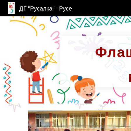
ДГ "Русалка" - Русе
Sk
Флаш