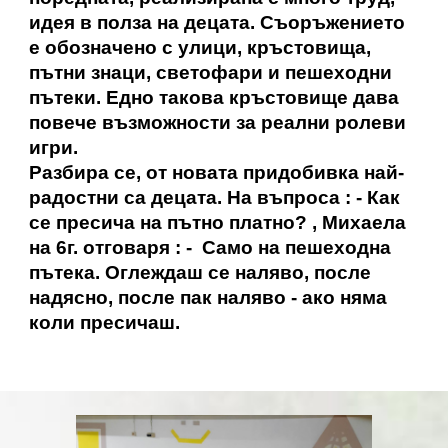
идея в полза на децата. Съоръжението
е обозначено с улици, кръстовища,
пътни знаци, светофари и пешеходни
пътеки. Едно такова кръстовище дава
повече възможности за реални ролеви
игри.
Разбира се, от новата придобивка най-
радостни са децата. На въпроса : - Как
се пресича на пътно платно? , Михаела
на 6г. отговаря : - Само на пешеходна
пътека. Оглеждаш се наляво, после
надясно, после пак наляво - ако няма
коли пресичаш.