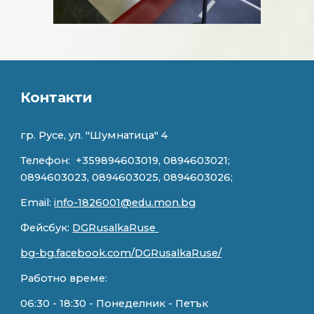
Контакти
гр. Русе, ул. "
Шумнатица" 4
Телефон:
+359894603019, 0894603021;
0894603023, 0894603025, 0894603026;
Email:
info-1826001@edu.mon.bg
Фейсбук:
DGRusalkaRuse
bg-bg.facebook.com/DGRusalkaRuse/
Работно време:
0
6
:
3
0 - 18:
3
0 - Понеделник - Петък