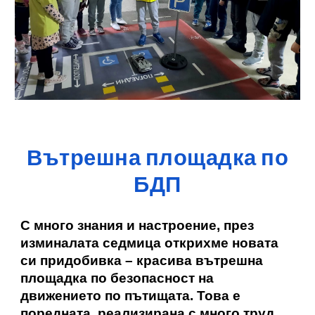
Вътрешна площадка по
БДП
С много знания и настроение, през
изминалата седмица открихме новата
си придобивка – красива вътрешна
площадка по безопасност на
движението по пътищата. Това е
поредната, реализирана с много труд,